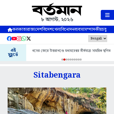
৮ আগস্ট, ২০২৬
কলকাতা
রাজ্য
দেশ
বিদেশ
খেলা
বিনোদন
ব্যবসা
সম্পাদকীয়
চতুষ্পর্ণ
এই
ধসের জেরে উত্তরাখণ্ডে মধ্যমহেশ্বর তীর্থযাত্রা সাময়িক স্থগিত
মুহূর্তে
Sitabengara