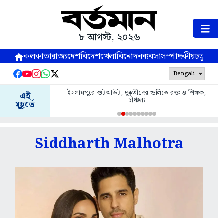
৮ আগস্ট, ২০২৬
কলকাতা
রাজ্য
দেশ
বিদেশ
খেলা
বিনোদন
ব্যবসা
সম্পাদকীয়
চতুষ্পর্ণ
ইসলামপুরে শুটআউট, দুষ্কৃতীদের গুলিতে রক্তাত্ত শিক্ষক,
এই
চাঞ্চল্য
মুহূর্তে
Siddharth Malhotra