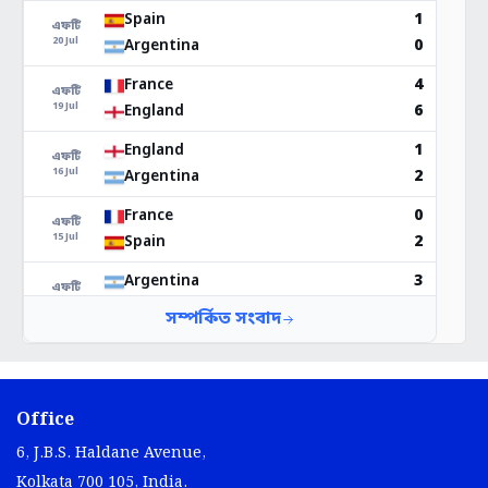
Office
6, J.B.S. Haldane Avenue,
Kolkata 700 105, India.