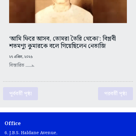
‘আমি ফিরে আসব, তোমরা তৈরি থেকো’: বিপ্লবী
শতমণ্যু কুমারকে বলে গিয়েছিলেন নেতাজি
২৭ এপ্রিল, ২০২৬
বিস্তারিত
পূর্ববর্তী পৃষ্ঠা
পরবর্তী পৃষ্ঠা
Office
6, J.B.S. Haldane Avenue,