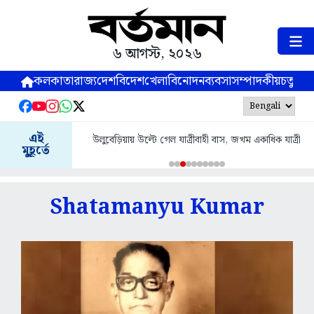
৬ আগস্ট, ২০২৬
কলকাতা
রাজ্য
দেশ
বিদেশ
খেলা
বিনোদন
ব্যবসা
সম্পাদকীয়
চতুষ্পর্ণ
এই
উলুবেড়িয়ায় উল্টে গেল যাত্রীবাহী বাস, জখম একাধিক যাত্রী
মুহূর্তে
Shatamanyu Kumar