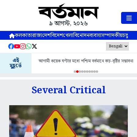
৯ আগস্ট, ২০২৬
কলকাতা
রাজ্য
দেশ
বিদেশ
খেলা
বিনোদন
ব্যবসা
সম্পাদকীয়
চতুষ্পর্ণ
এই
আগামী কয়েক ঘণ্টার মধ্যে পশ্চিম বর্ধমানে ঝড়-বৃষ্টির সম্ভাবনা
মুহূর্তে
Several Critical