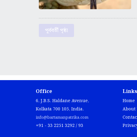
পূর্ববর্তী পৃষ্ঠা
Office
Links
6, J.B.S. Haldane Avenue,
Home
Kolkata 700 105, India.
About
Contac
info@bartamanpatrika.com
+91 - 33 2251 3292 / 93
Privac