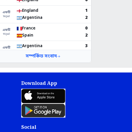
Download App
Social