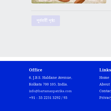
পূর্ববর্তী পৃষ্ঠা
Office
Links
6, J.B.S. Haldane Avenue,
Home
Kolkata 700 105, India.
About
Contac
info@bartamanpatrika.com
+91 - 33 2251 3292 / 93
Privac