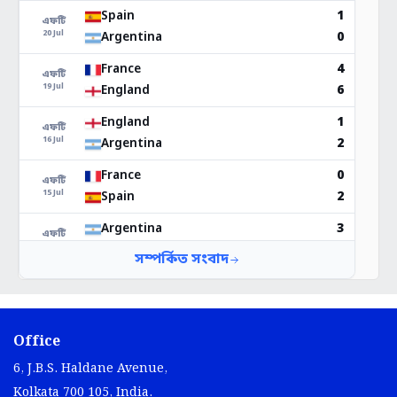
Office
6, J.B.S. Haldane Avenue,
Kolkata 700 105, India.