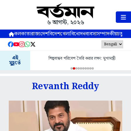
৬ আগস্ট, ২০২৬
কলকাতা
রাজ্য
দেশ
বিদেশ
খেলা
বিনোদন
ব্যবসা
সম্পাদকীয়
চতুষ্পর্ণ
এই
শিল্পবান্ধব পরিবেশ তৈরি করার লক্ষ্য: মুখ্যমন্ত্রী
মুহূর্তে
Revanth Reddy