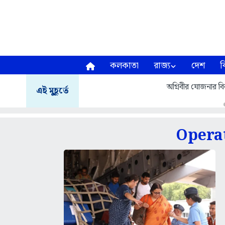
কলকাতা
রাজ্য
দেশ
ব
অগ্নিবীর যোজনার বির
এই মুহূর্তে
Opera