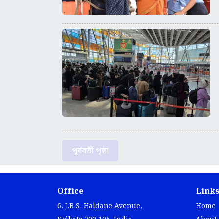
পূর্ববর্তী পৃষ্ঠা
Office
Links
6, J.B.S. Haldane Avenue,
Home