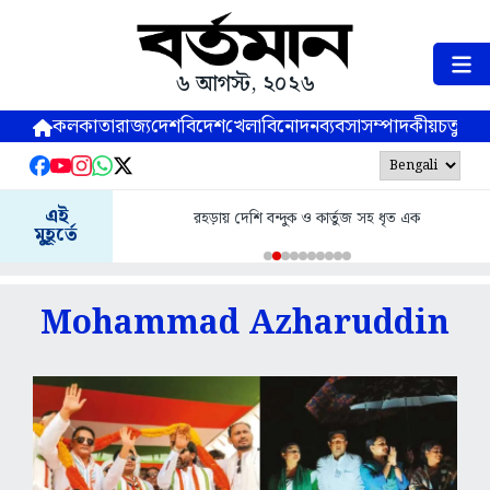
৬ আগস্ট, ২০২৬
কলকাতা
রাজ্য
দেশ
বিদেশ
খেলা
বিনোদন
ব্যবসা
সম্পাদকীয়
চতুষ্পর্ণ
এই
রহড়ায় দেশি বন্দুক ও কার্তুজ সহ ধৃত এক
মুহূর্তে
Mohammad Azharuddin