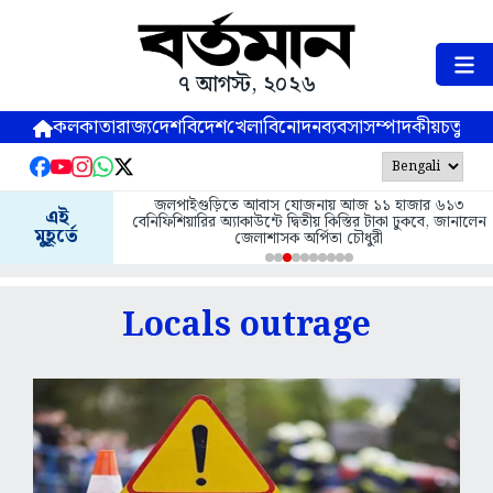
৭ আগস্ট, ২০২৬
কলকাতা
রাজ্য
দেশ
বিদেশ
খেলা
বিনোদন
ব্যবসা
সম্পাদকীয়
চতুষ্পর্ণ
জলপাইগুড়িতে আবাস যোজনায় আজ ১১ হাজার ৬১৩
এই
বেনিফিশিয়ারির অ্যাকাউন্টে দ্বিতীয় কিস্তির টাকা ঢুকবে, জানালেন
মুহূর্তে
জেলাশাসক অর্পিতা চৌধুরী
Locals outrage