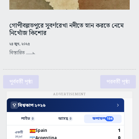
গোপীবল্লভপুরে সুবর্ণরেখা নদীতে স্নান করতে নেমে
নিখোঁজ কিশোর
২৪ জুন, ২০২৫
বিস্তারিত
পূর্ববর্তী পৃষ্ঠা
পরবর্তী পৃষ্ঠা
ADVERTISEMENT