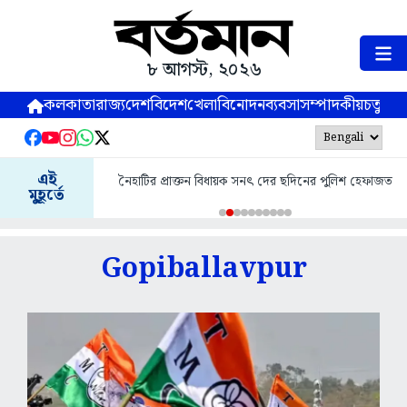
৮ আগস্ট, ২০২৬
কলকাতা
রাজ্য
দেশ
বিদেশ
খেলা
বিনোদন
ব্যবসা
সম্পাদকীয়
চতুষ্পর্ণ
এই
নৈহাটির প্রাক্তন বিধায়ক সনৎ দের ছদিনের পুলিশ হেফাজত
মুহূর্তে
Gopiballavpur