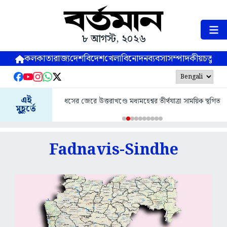
৮ আগস্ট, ২০২৬
কলকাতা
রাজ্য
দেশ
বিদেশ
খেলা
বিনোদন
ব্যবসা
সম্পাদকীয়
চতুষ্পর্ণ
এই
ধসের জেরে উত্তরাখণ্ডে মধ্যমহেশ্বর তীর্থযাত্রা সাময়িক স্থগিত
মুহূর্তে
Fadnavis-Sindhe