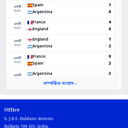
Office
6, J.B.S. Haldane Avenue,
Kolkata 700 105, India.