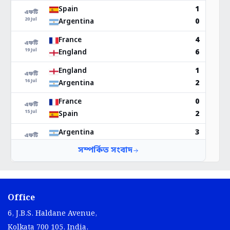
Office
6, J.B.S. Haldane Avenue,
Kolkata 700 105, India.