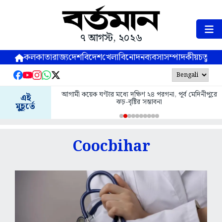
৭ আগস্ট, ২০২৬
কলকাতা
রাজ্য
দেশ
বিদেশ
খেলা
বিনোদন
ব্যবসা
সম্পাদকীয়
চতুষ্পর্ণ
আগামী কয়েক ঘণ্টার মধ্যে দক্ষিণ ২৪ পরগনা, পূর্ব মেদিনীপুরে
এই
ঝড়-বৃষ্টির সম্ভাবনা
মুহূর্তে
Coocbihar