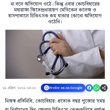
না বলে অভিযোগ ওঠে। কিন্তু এবার কোচবিহারের
মহারাজা জিতেন্দ্রনারায়ণ মেডিকেল কলেজ ও
হাসপাতালে চিকিৎসক কম থাকার কোনো অভিযোগ
ওঠেনি।
২৯ এপ্রিল, ২০২৬ ০৪:০০
Prefer us on Google
নিজস্ব প্রতিনিধি, কোচবিহার: প্রত্যেক বছর পুজোর সময়