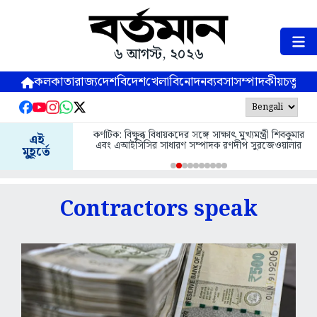
৬ আগস্ট, ২০২৬
কলকাতা
রাজ্য
দেশ
বিদেশ
খেলা
বিনোদন
ব্যবসা
সম্পাদকীয়
চতুষ্পর্ণ
কর্ণাটক: বিক্ষুব্ধ বিধায়কদের সঙ্গে সাক্ষাৎ মুখ্যমন্ত্রী শিবকুমার
এই
এবং এআইসিসির সাধারণ সম্পাদক রণদীপ সুরজেওয়ালার
মুহূর্তে
Contractors speak