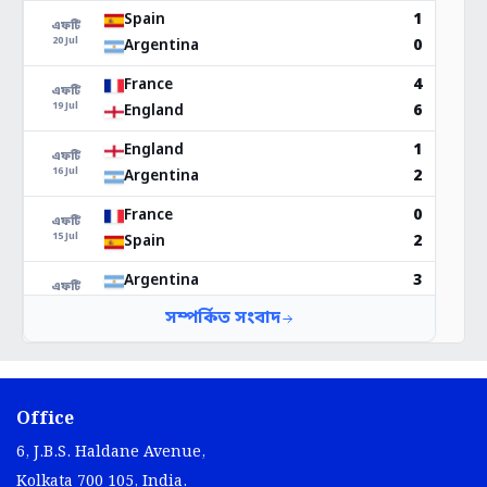
Office
6, J.B.S. Haldane Avenue,
Kolkata 700 105, India.