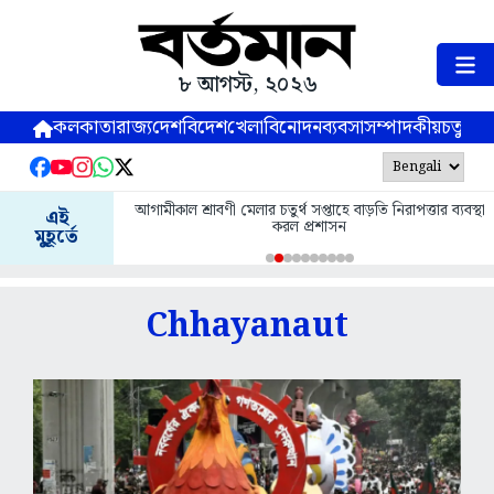
৮ আগস্ট, ২০২৬
কলকাতা
রাজ্য
দেশ
বিদেশ
খেলা
বিনোদন
ব্যবসা
সম্পাদকীয়
চতুষ্পর্ণ
আগামীকাল শ্রাবণী মেলার চতুর্থ সপ্তাহে বাড়তি নিরাপত্তার ব্যবস্থা
এই
করল প্রশাসন
মুহূর্তে
Chhayanaut