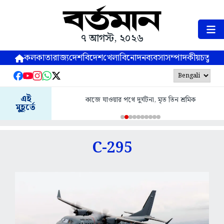
৭ আগস্ট, ২০২৬
কলকাতা
রাজ্য
দেশ
বিদেশ
খেলা
বিনোদন
ব্যবসা
সম্পাদকীয়
চতুষ্পর্ণ
এই
কাজে যাওয়ার পথে দুর্ঘটনা, মৃত তিন শ্রমিক
মুহূর্তে
C-295