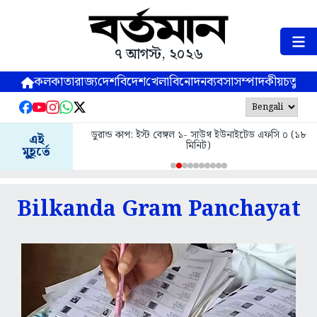
৭ আগস্ট, ২০২৬
কলকাতা
রাজ্য
দেশ
বিদেশ
খেলা
বিনোদন
ব্যবসা
সম্পাদকীয়
চতুষ্পর্ণ
ডুরান্ড কাপ: ইস্ট বেঙ্গল ১- সাউথ ইউনাইটেড এফসি ০ (১৮
এই
মিনিট)
মুহূর্তে
Bilkanda Gram Panchayat