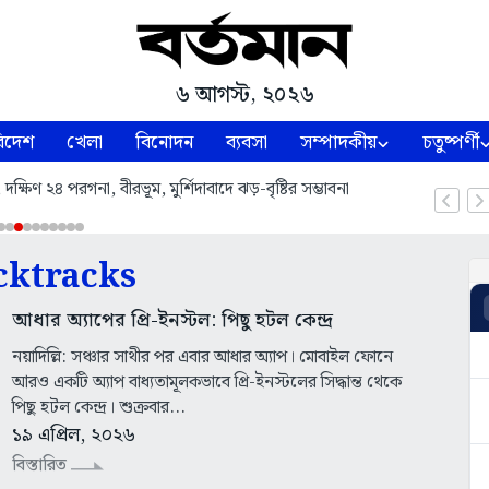
৬ আগস্ট, ২০২৬
িদেশ
খেলা
বিনোদন
ব্যবসা
সম্পাদকীয়
চতুষ্পর্ণী
্ষিণ ২৪ পরগনা, বীরভূম, মুর্শিদাবাদে ঝড়-বৃষ্টির সম্ভাবনা
cktracks
আধার অ্যাপের প্রি-ইনস্টল: পিছু হটল কেন্দ্র
নয়াদিল্লি: সঞ্চার সাথীর পর এবার আধার অ্যাপ। মোবাইল ফোনে
আরও একটি অ্যাপ বাধ্যতামূলকভাবে প্রি-ইনস্টলের সিদ্ধান্ত থেকে
পিছু হটল কেন্দ্র। শুক্রবার...
১৯ এপ্রিল, ২০২৬
বিস্তারিত