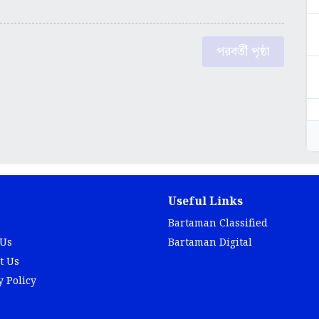
পরবর্তী পৃষ্ঠা
Useful Links
Bartaman Classified
 Us
Bartaman Digital
t Us
y Policy