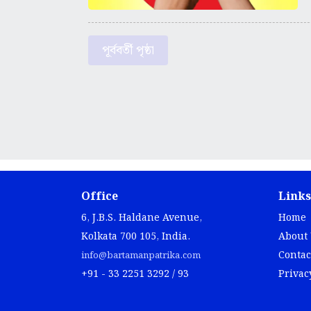
পূর্ববর্তী পৃষ্ঠা
Office
Links
6, J.B.S. Haldane Avenue,
Home
Kolkata 700 105, India.
About
Contac
info@bartamanpatrika.com
+91 - 33 2251 3292 / 93
Privac