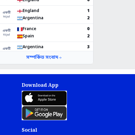
Download App
Social