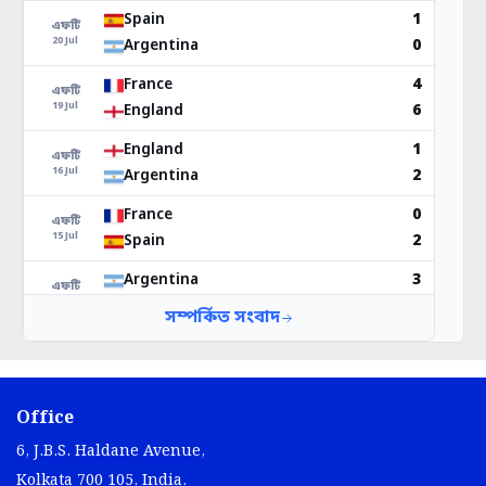
Office
6, J.B.S. Haldane Avenue,
Kolkata 700 105, India.