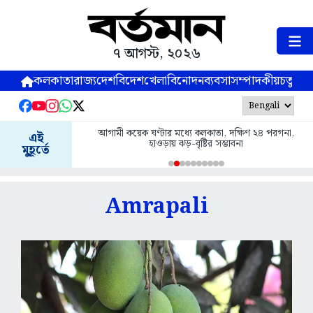
৭ আগস্ট, ২০২৬
কলকাতা
রাজ্য
দেশ
বিদেশ
খেলা
বিনোদন
ব্যবসা
সম্পাদকীয়
চতুষ্পর্ণ
আগামী কয়েক ঘণ্টার মধ্যে কলকাতা, দক্ষিণ ২৪ পরগনা,
এই
হাওড়ায় ঝড়-বৃষ্টির সম্ভাবনা
মুহূর্তে
Amrapali