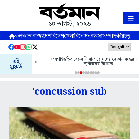
১০ আগস্ট, ২০২৬
কলকাতা
রাজ্য
দেশ
বিদেশ
খেলা
বিনোদন
ব্যবসা
সম্পাদকীয়
চতুষ্পর্ণ
জলপাইগুড়ির বেরুবাড়ি বাজারে মদের দোকান বন্ধের দাবিতে
এই
্রী ডিকে শিবকুমার
স্থানীয়দের বিক্ষোভ
মুহূর্তে
'concussion sub