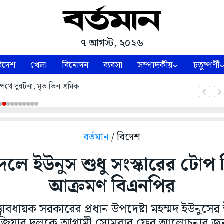
৭ আগস্ট, ২০২৬
িদেশ
খেলা
বিনোদন
ব্যবসা
সম্পাদকীয়
চতুষ্পর্ণী
থে দুর্ঘটনা, মৃত তিন শ্রমিক
বর্তমান
/ বিদেশ
বদলে ইউনুস শুধু সংস্কারের টোপ 
আক্রমণ বিএনপির
ত্ত্বাবধায়ক সরকারের প্রধান উপদেষ্টা মহম্মদ ইউনুস
 জিয়ার দলকে আগামী সোমবার ফের আলোচনার জন্য