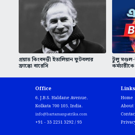
প্রয়াত কিংবদন্তী ইতালিয়ান ফুটবলার
টুলু মণ্ডল
ফ্রাঙ্কো বারেসি
কর্মচারী
Office
Links
6, J.B.S. Haldane Avenue,
Home
Kolkata 700 105, India.
About
Contac
info@bartamanpatrika.com
+91 - 33 2251 3292 / 93
Privac