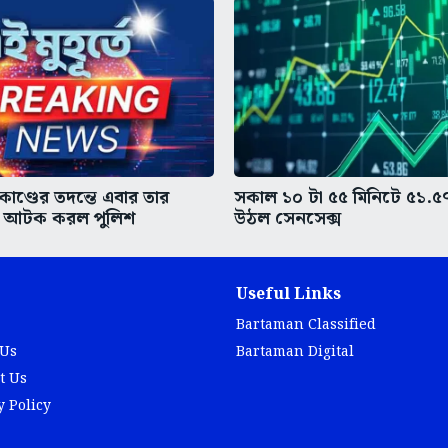
-কাণ্ডের তদন্তে এবার তার
সকাল ১০ টা ৫৫ মিনিটে ৫১.৫৭
কে আটক করল পুলিশ
উঠল সেনসেক্স
Useful Links
Bartaman Classified
 Us
Bartaman Digital
t Us
y Policy