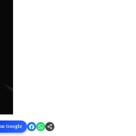
 on Google