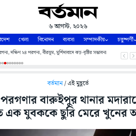
৬ আগস্ট, ২০২৬
িদেশ
খেলা
বিনোদন
ব্যবসা
সম্পাদকীয়
চতুষ্পর্ণী
্ষিণ ২৪ পরগনা, বীরভূম, মুর্শিদাবাদে ঝড়-বৃষ্টির সম্ভাবনা
বর্তমান
/ এই মুহূর্তে
৪ পরগণার বারুইপুর থানার মদার
তে এক যুবককে ছুরি মেরে খুনের