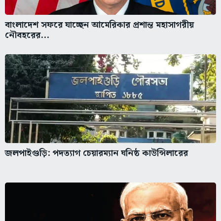
বাংলাদেশ সফরে যাচ্ছেন আমেরিকার প্রশান্ত মহাসাগরীয়
নৌবহরের...
জলপাইগুড়ি: পদত্যাগ চেয়ারম্যান ঘনিষ্ঠ কাউন্সিলারের