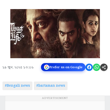
১৯ জুন, ২০২৫ ১৩:০৬
Prefer us on Google
#Bengali news
#bartaman news
ADVERTISEMENT