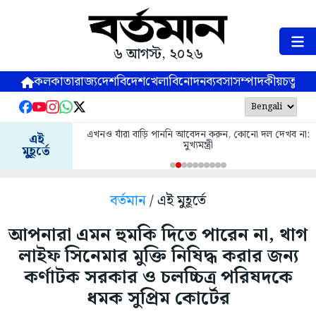
৬ আগস্ট, ২০২৬
কলকাতা
রাজ্য
দেশ
বিদেশ
খেলা
বিনোদন
ব্যবসা
সম্পাদকীয়
চতুষ্পর্ণ
এখনও যাঁরা বাড়ি পাননি আবেদন করুন, কোনো দল দেখব না:
এই
মুখ্যমন্ত্রী
মুহূর্তে
বর্তমান
/ এই মুহূর্তে
আপনারা এমন হুমকি দিতে পারেন না, থাগ
লাইফ সিনেমার মুক্তি নিষিদ্ধ করার জন্য
কর্ণাটক সরকার ও চলচ্চিত্র পরিষদকে
ধমক সুপ্রিম কোর্টের