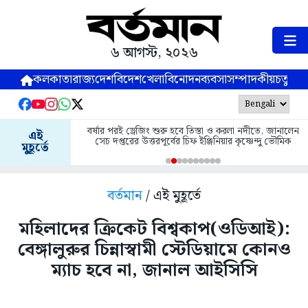
৬ আগস্ট, ২০২৬
কলকাতা
রাজ্য
দেশ
বিদেশ
খেলা
বিনোদন
ব্যবসা
সম্পাদকীয়
চতুষ্পর্ণ
বর্ষার পরই ড্রেজিং শুরু হবে তিস্তা ও করলা নদীতে, জানালেন
এই
সেচ দপ্তরের উত্তরপূর্বের চিফ ইঞ্জিনিয়ার কৃষ্ণেন্দু ভৌমিক
মুহূর্তে
বর্তমান
/ এই মুহূর্তে
মহিলাদের ক্রিকেট বিশ্বকাপ(ওডিআই):
বেঙ্গালুরুর চিন্নাস্বামী স্টেডিয়ামে কোনও
ম্যাচ হবে না, জানাল আইসিসি