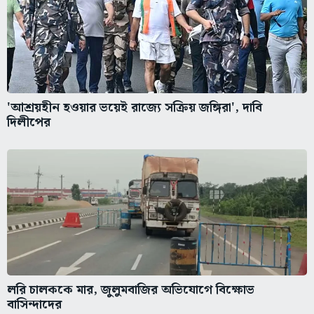
'আশ্রয়হীন হওয়ার ভয়েই রাজ্যে সক্রিয় জঙ্গিরা', দাবি
দিলীপের
লরি চালককে মার, জুলুমবাজির অভিযোগে বিক্ষোভ
বাসিন্দাদের