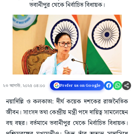
ভবানীপুর থেকে নির্বাচিত বিধায়ক।
২৩ আগস্ট, ২০২৫ ০৪:০০
Prefer us on Google
নয়াদিল্লি ও কলকাতা: দীর্ঘ কয়েক দশকের রাজনৈতিক
জীবন। সাংসদ তথা কেন্দ্রীয় মন্ত্রী পদে দায়িত্ব সামলেছেন
বহু বছর। বর্তমানে ভবানীপুর থেকে নির্বাচিত বিধায়ক।