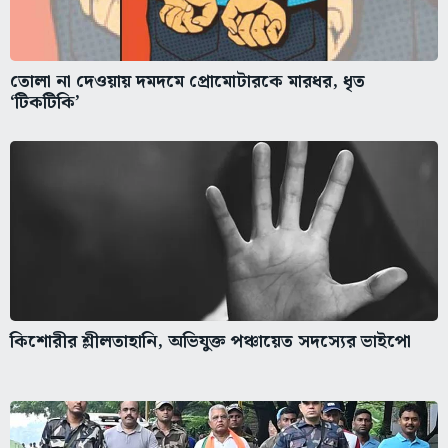
তোলা না দেওয়ায় দমদমে প্রোমোটারকে মারধর, ধৃত
‘টিকটিকি’
কিশোরীর শ্লীলতাহানি, অভিযুক্ত পঞ্চায়েত সদস্যের ভাইপো