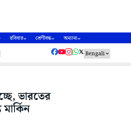
রবিবার
শ্রেণীবদ্ধ
অন্যান্য
হচ্ছে, ভারতের
য মার্কিন