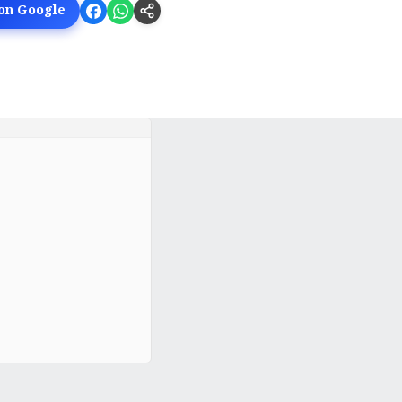
 on Google