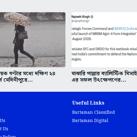
ক ঘণ্টার মধ্যে দক্ষিণ ২৪
মাঝারি পাল্লার ব্যালিস্টিক মিসা
্ব মেদিনীপুরে...
এর সফল উৎক্ষেপণের...
Useful Links
Bartaman Classified
 Us
Bartaman Digital
t Us