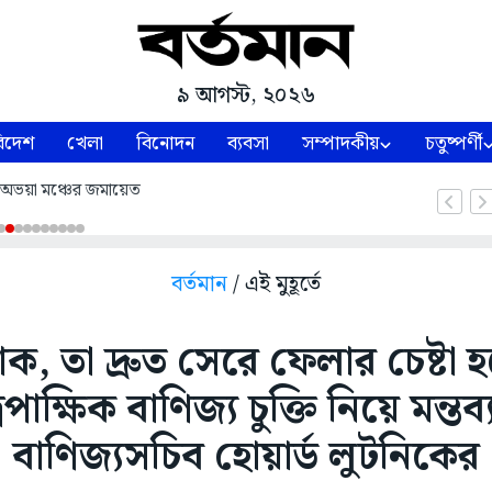
৯ আগস্ট, ২০২৬
িদেশ
খেলা
বিনোদন
ব্যবসা
সম্পাদকীয়
চতুষ্পর্ণী
় অভয়া মঞ্চের জমায়েত
বর্তমান
/ এই মুহূর্তে
োক, তা দ্রুত সেরে ফেলার চেষ্টা 
বিপাক্ষিক বাণিজ্য চুক্তি নিয়ে মন্তব্
বাণিজ্যসচিব হোয়ার্ড লুটনিকের