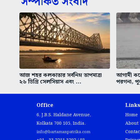
সম্পর্কিত সংবাদ
আজ শহর কলকাতার সর্বনিম্ন তাপমাত্রা
আগামী কয়ে
২৬ ডিগ্রি সেলসিয়াস এবং ...
পরগনা, পূর
Office
Links
6, J.B.S. Haldane Avenue,
Home
Kolkata 700 105, India.
About
Contac
info@bartamanpatrika.com