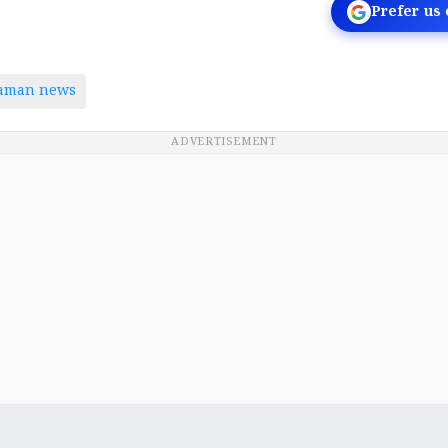
Prefer us
taman news
ADVERTISEMENT