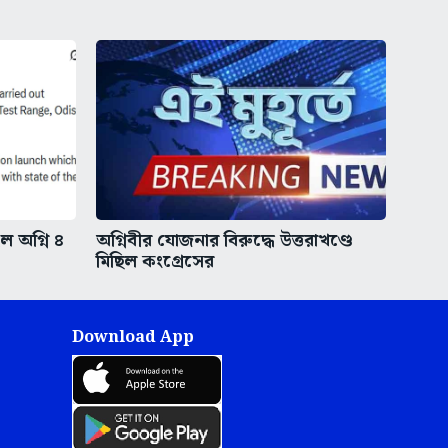
ইল অগ্নি ৪
অগ্নিবীর যোজনার বিরুদ্ধে উত্তরাখণ্ডে
মিছিল কংগ্রেসের
Download App