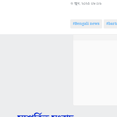
৩ জুন, ২০২৫ ০৮:০৬
#Bengali news
#bar