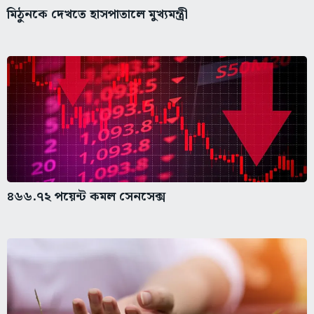
মিঠুনকে দেখতে হাসপাতালে মুখ্যমন্ত্রী
৪৬৬.৭২ পয়েন্ট কমল সেনসেক্স