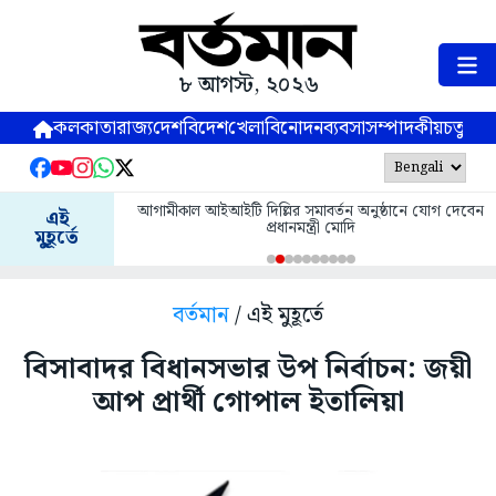
৮ আগস্ট, ২০২৬
কলকাতা
রাজ্য
দেশ
বিদেশ
খেলা
বিনোদন
ব্যবসা
সম্পাদকীয়
চতুষ্পর্ণ
আগামীকাল আইআইটি দিল্লির সমাবর্তন অনুষ্ঠানে যোগ দেবেন
এই
প্রধানমন্ত্রী মোদি
মুহূর্তে
বর্তমান
/ এই মুহূর্তে
বিসাবাদর বিধানসভার উপ নির্বাচন: জয়ী
আপ প্রার্থী গোপাল ইতালিয়া