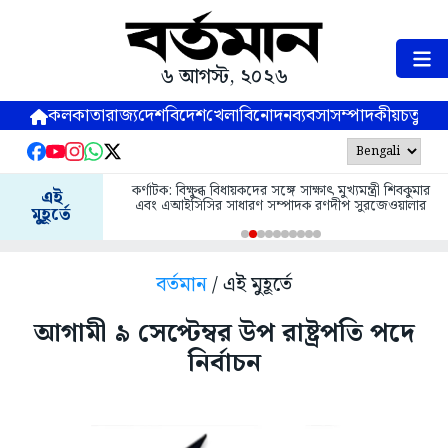
৬ আগস্ট, ২০২৬
কলকাতা
রাজ্য
দেশ
বিদেশ
খেলা
বিনোদন
ব্যবসা
সম্পাদকীয়
চতুষ্পর্ণ
কর্ণাটক: বিক্ষুব্ধ বিধায়কদের সঙ্গে সাক্ষাৎ মুখ্যমন্ত্রী শিবকুমার
এই
এবং এআইসিসির সাধারণ সম্পাদক রণদীপ সুরজেওয়ালার
মুহূর্তে
বর্তমান
/ এই মুহূর্তে
আগামী ৯ সেপ্টেম্বর উপ রাষ্ট্রপতি পদে
নির্বাচন