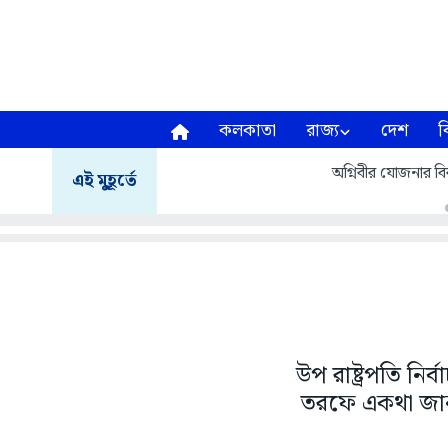
কলকাতা
রাজ্য
দেশ
ব
অগ্নিবীর যোজনার বির
এই মুহূর্তে
উপ রাষ্ট্রপতি নির
তরফে একথা জানা