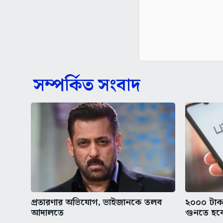
সম্পর্কিত সংবাদ
প্রতারণার অভিযোগ, ভাইজানকে তলব
২০০০ টা
আদালতে
গুনতে হব