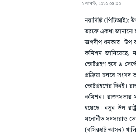
২ আগস্ট, ২০২৫ ০৪:০০
নয়াদিল্লি (পিটিআই): উপ
তরফে একথা জানানো হ
জগদীপ ধনকার। উপ রাষ্
কমিশন জানিয়েছে, মন
ভোটগ্রহণ হবে ৯ সেপ্
প্রক্রিয়া চলবে সংসদ 
ভোটগ্রহণের দিনই। রা
কমিশন। রাজ্যসভার সচ
হয়েছে। নতুন উপ রাষ্
মনোনীত সদস্যরাও ভে
(বসিরহাট আসন) খালি 