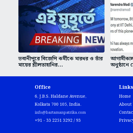
ভবানীপুরে বিজেপি কর্মীকে মারধর ও তাঁর
আগামীকাল 
মায়ের শ্লীলতাহানির...
অনুষ্ঠানে
Office
Links
6, J.B.S. Haldane Avenue,
Home
Kolkata 700 105, India.
About
Contac
info@bartamanpatrika.com
+91 - 33 2251 3292 / 93
Privac