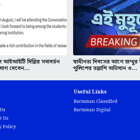
আইআইটি দিল্লির সমাবর্তন
স্বাধীনতা দিবসের আগে জম্মুর
 যোগ দেবেন...
পুলিশের তল্লাশি অভিযান ও...
Useful Links
Bartaman Classified
 Us
Bartaman Digital
t Us
y Policy