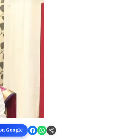
 on Google