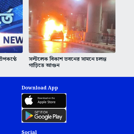
 উপকণ্ঠে
সল্টলেক বিকাশ ভবনের সামনে চলন্ত
গাড়িতে আগুন
Download App
Social