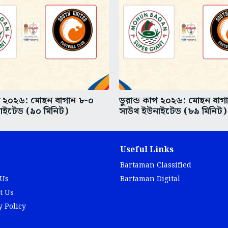
াপ ২০২৬: মোহন বাগান ৮-০
ডুরান্ড কাপ ২০২৬: মোহন বাগ
াইটেড (৯০ মিনিট)
সাউথ ইউনাইটেড (৮৯ মিনিট)
Useful Links
Bartaman Classified
 Us
Bartaman Digital
t Us
y Policy