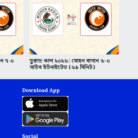
ান ৭-০
ডুরান্ড কাপ ২০২৬: মোহন বাগান ৬-০
সাউথ ইউনাইটেড (৬৯ মিনিট)
Download App
Social