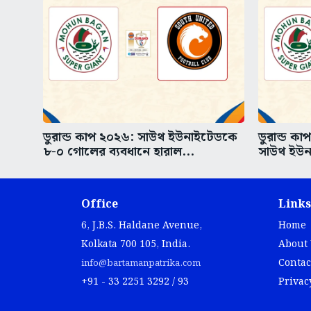
ডুরান্ড কাপ ২০২৬: সাউথ ইউনাইটেডকে
ডুরান্ড ক
৮-০ গোলের ব্যবধানে হারাল...
সাউথ ইউন
Office
Links
6, J.B.S. Haldane Avenue,
Home
Kolkata 700 105, India.
About
Contac
info@bartamanpatrika.com
+91 - 33 2251 3292 / 93
Privac