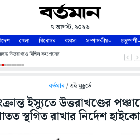
৭ আগস্ট, ২০২৬
িদেশ
খেলা
বিনোদন
ব্যবসা
সম্পাদকীয়
চতুষ্পর্ণী
ুদ্ধে উত্তরাখণ্ডে মিছিল কংগ্রেসের
বর্তমান
/ এই মুহূর্তে
্রান্ত ইস্যুতে উত্তরাখণ্ডের পঞ্চা
তত স্থগিত রাখার নির্দেশ হাইকোর