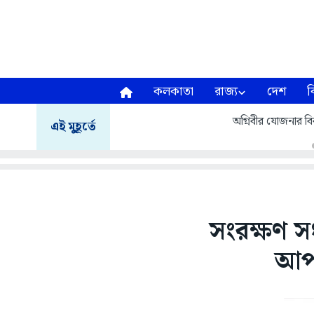
কলকাতা
রাজ্য
দেশ
ব
অগ্নিবীর যোজনার বির
এই মুহূর্তে
সংরক্ষণ সংক
আপা