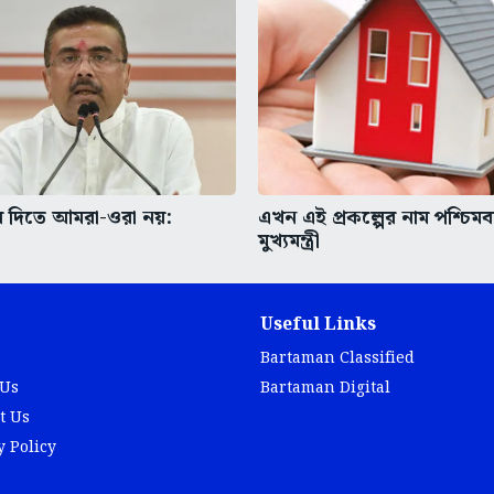
র দিতে আমরা-ওরা নয়:
এখন এই প্রকল্পের নাম পশ্চিমব
মুখ্যমন্ত্রী
Useful Links
Bartaman Classified
 Us
Bartaman Digital
t Us
y Policy