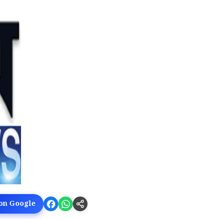
 on Google