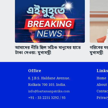
আমাদের নীতি ছিল সঠিক মানুষের হাতে
গরিবের ঘ
টাকা দেওয়া: মুখ্যমন্ত্রী
মুখ্যমন্ত্রী
Office
Links
6, J.B.S. Haldane Avenue,
Home
Kolkata 700 105, India.
About
Contac
info@bartamanpatrika.com
+91 - 33 2251 3292 / 93
Privac