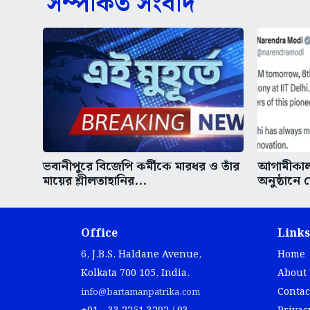
সম্পর্কিত সংবাদ
ভবানীপুরে বিজেপি কর্মীকে মারধর ও তাঁর
আগামীকাল 
মায়ের শ্লীলতাহানির...
অনুষ্ঠানে
Office
Links
6, J.B.S. Haldane Avenue,
Home
Kolkata 700 105, India.
About
Contac
info@bartamanpatrika.com