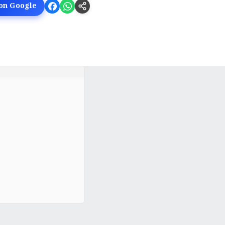
 on Google