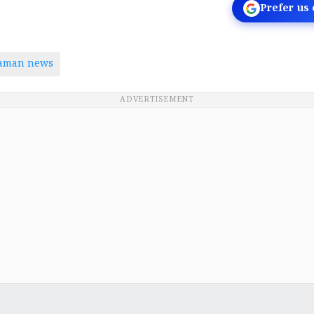
Prefer us
taman news
ADVERTISEMENT