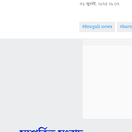
৩১ জুলাই, ২০২৫ ২১:০৭
#Bengali news
#bar