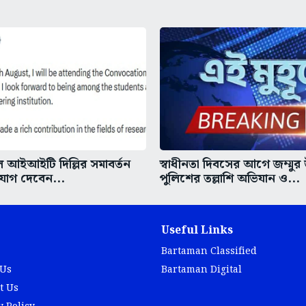
আইআইটি দিল্লির সমাবর্তন
স্বাধীনতা দিবসের আগে জম্মুর
 যোগ দেবেন...
পুলিশের তল্লাশি অভিযান ও...
Useful Links
Bartaman Classified
 Us
Bartaman Digital
t Us