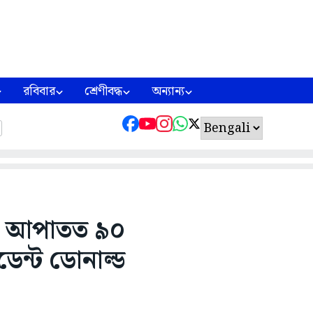
রবিবার
শ্রেণীবদ্ধ
অন্যান্য
িয়া আপাতত ৯০
েন্ট ডোনাল্ড