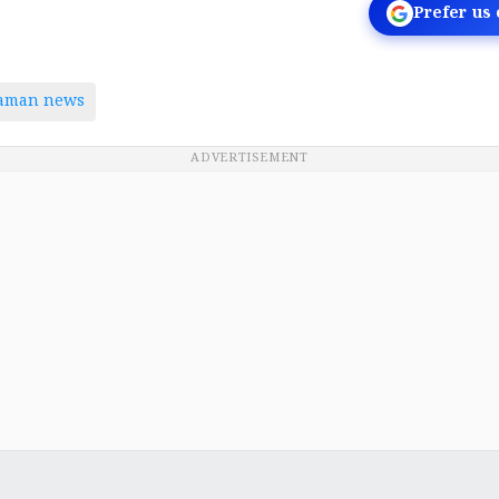
Prefer us
taman news
ADVERTISEMENT