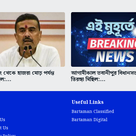
ডিং থেকে হাজরা মোড় পর্যন্ত
আগামীকাল ভবানীপুর বিধানস
িল:...
তিরঙ্গা মিছিল:...
Useful Links
Bartaman Classified
 Us
Bartaman Digital
t Us