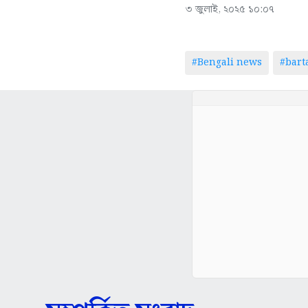
৩ জুলাই, ২০২৫ ১০:০৭
#Bengali news
#bar