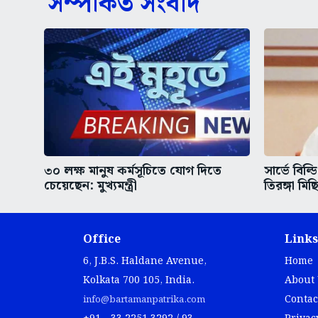
সম্পর্কিত সংবাদ
৩০ লক্ষ মানুষ কর্মসূচিতে যোগ দিতে
সার্ভে বিল্
চেয়েছেন: মুখ্যমন্ত্রী
তিরঙ্গা মিছ
Office
Links
6, J.B.S. Haldane Avenue,
Home
Kolkata 700 105, India.
About
Contac
info@bartamanpatrika.com