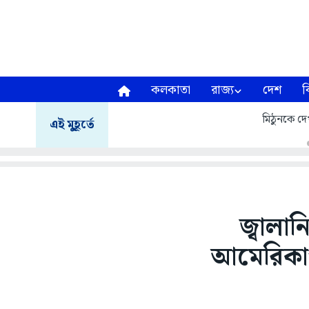
কলকাতা
রাজ্য
দেশ
ব
মিঠুনকে দেখ
এই মুহূর্তে
জ্বালা
আমেরিকাগাম