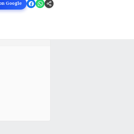
 on Google