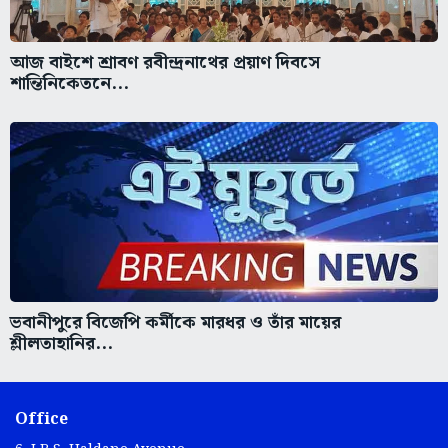
আজ বাইশে শ্রাবণ রবীন্দ্রনাথের প্রয়াণ দিবসে
শান্তিনিকেতনে...
ভবানীপুরে বিজেপি কর্মীকে মারধর ও তাঁর মায়ের
শ্লীলতাহানির...
Office