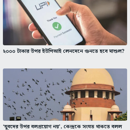
২০০০ টাকার উপর ইউপিআই লেনদেনে গুনতে হবে মাশুল?
‘যুবদের উপর বলপ্রয়োগ নয়’, কেন্দ্রকে সংযত থাকতে বলল