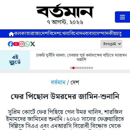
৭ আগস্ট, ২০২৬
কলকাতা
রাজ্য
দেশ
বিদেশ
খেলা
বিনোদন
ব্যবসা
সম্পাদকীয়
চতুষ্পর্ণ
চাকরি দুর্নীতি মামলা: ডেবরার পূর্ত কর্মাধ্যক্ষের বাড়িতে ম্যারাথন
এই
তল্লাশি
মুহূর্তে
বর্তমান
/ দেশ
ফের পিছোল উমরদের জামিন-শুনানি
সুপ্রিম কোর্টে ফের পিছিয়ে গেল উমর খালিদ, শারজিল
ইমামদের জামিনের শুনানি। ২০২০ সালের ফেব্রুয়ারিতে
দিল্লিতে সিএএ এবং এনআরসি বিরোধী বিক্ষোভ থেকে