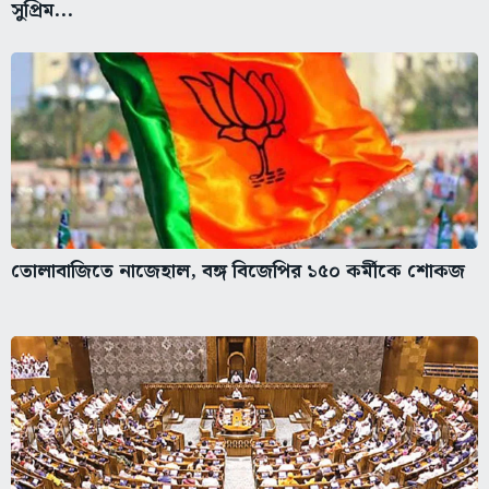
সুপ্রিম...
তোলাবাজিতে নাজেহাল, বঙ্গ বিজেপির ১৫০ কর্মীকে শোকজ