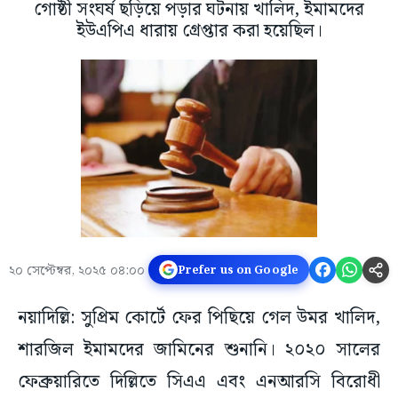
গোষ্ঠী সংঘর্ষ ছড়িয়ে পড়ার ঘটনায় খালিদ, ইমামদের
ইউএপিএ ধারায় গ্রেপ্তার করা হয়েছিল।
২০ সেপ্টেম্বর, ২০২৫ ০৪:০০
Prefer us on Google
নয়াদিল্লি: সুপ্রিম কোর্টে ফের পিছিয়ে গেল উমর খালিদ,
শারজিল ইমামদের জামিনের শুনানি। ২০২০ সালের
ফেব্রুয়ারিতে দিল্লিতে সিএএ এবং এনআরসি বিরোধী