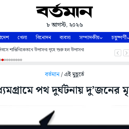
৮ আগস্ট, ২০২৬
িদেশ
খেলা
বিনোদন
ব্যবসা
সম্পাদকীয়
চতুষ্পর্ণী
াণ দিবসে শান্তিনিকেতনে উপাসনা গৃহে শুরু হল উপাসনা
বর্তমান
/ এই মুহূর্তে
্যমগ্রামে পথ দুর্ঘটনায় দু’জনের মৃত