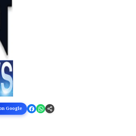
 on Google