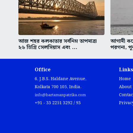
আজ শহর কলকাতার সর্বনিম্ন তাপমাত্রা
আগামী কয়ে
২৬ ডিগ্রি সেলসিয়াস এবং ...
পরগনা, পূর
Office
Links
6, J.B.S. Haldane Avenue,
Home
Kolkata 700 105, India.
About
Contac
info@bartamanpatrika.com
+91 - 33 2251 3292 / 93
Privac