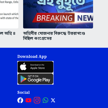
ইল অগ্নি ৪
অগ্নিবীর যোজনার বিরুদ্ধে উত্তরাখণ্ডে
মিছিল কংগ্রেসের
Download App
Social