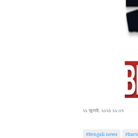
২১ জুলাই, ২০২৫ ১১:০৭
#Bengali news
#bar