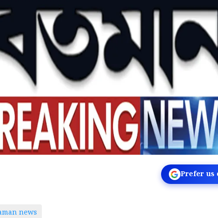
Prefer us
taman news