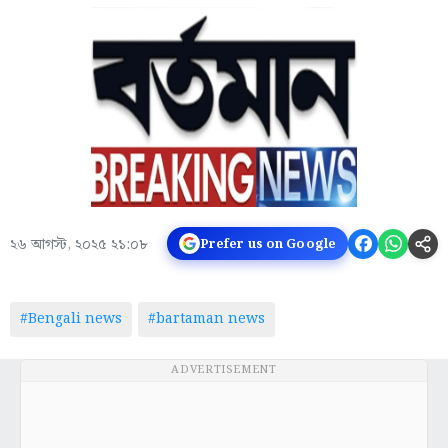
২৬ আগস্ট, ২০২৫ ২১:০৮
Prefer us on Google
#Bengali news
#bartaman news
ADVERTISEMENT