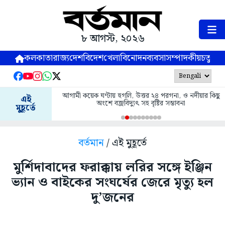
৮ আগস্ট, ২০২৬
কলকাতা
রাজ্য
দেশ
বিদেশ
খেলা
বিনোদন
ব্যবসা
সম্পাদকীয়
চতুষ্পর্ণ
আগামী কয়েক ঘণ্টায় হুগলি, উত্তর ২৪ পরগনা, ও নদীয়ার কিছু
এই
অংশে বজ্রবিদ্যুৎ সহ বৃষ্টির সম্ভাবনা
মুহূর্তে
বর্তমান
/ এই মুহূর্তে
মুর্শিদাবাদের ফরাক্কায় লরির সঙ্গে ইঞ্জিন
ভ্যান ও বাইকের সংঘর্ষের জেরে মৃত্যু হল
দু’জনের