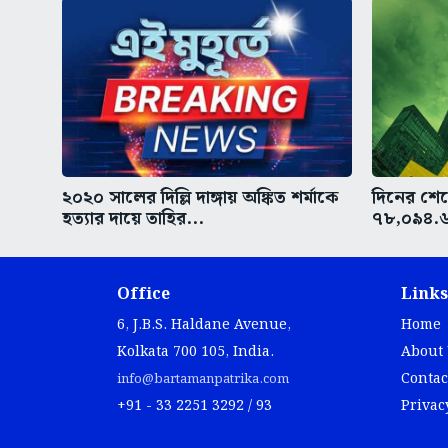
২০২০ সালের দিল্লি দাঙ্গায় অঙ্কিত শর্মাকে
দিনের শে
হত্যার দায়ে তাহির...
৭৮,০৯৪.৬
Office
Links
6, J.B.S. Haldane Avenue,
Home
Kolkata 700 105, India.
About
Contac
info@bartamanpatrika.com
+91 - 33 2251 3292 / 93
Privac