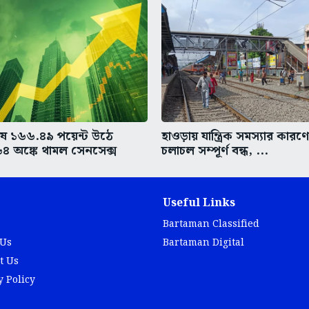
ষে ১৬৬.৪৯ পয়েন্ট উঠে
হাওড়ায় যান্ত্রিক সমস্যার কারণে
৪ অঙ্কে থামল সেনসেক্স
চলাচল সম্পূর্ণ বন্ধ, ...
Useful Links
Bartaman Classified
 Us
Bartaman Digital
t Us
y Policy