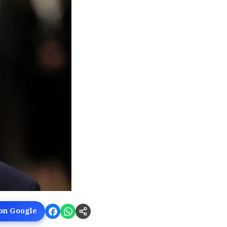
 on Google