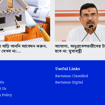
া বাড়ি পাননি আবেদন করুন,
অযোগ্য, অনুপ্রবেশকারীদের ট
 দেখব না:...
হবে না: মুখ্যমন্ত্রী
Useful Links
Bartaman Classified
 Us
Bartaman Digital
t Us
y Policy