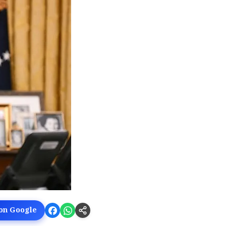
 on Google