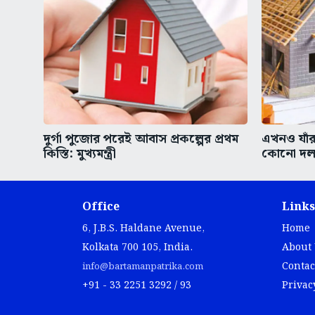
দুর্গা পুজোর পরেই আবাস প্রকল্পের প্রথম
এখনও যাঁর
কিস্তি: মুখ্যমন্ত্রী
কোনো দল
Office
Links
6, J.B.S. Haldane Avenue,
Home
Kolkata 700 105, India.
About
Contac
info@bartamanpatrika.com
+91 - 33 2251 3292 / 93
Privac