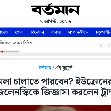
৭ আগস্ট, ২০২৬
িদেশ
খেলা
বিনোদন
ব্যবসা
সম্পাদকীয়
চতুষ্পর্ণী
ভিযোগে গ্রেপ্তার সিভিক
বর্তমান
/ এই মুহূর্তে
মলা চালাতে পারবেন? ইউক্রেনের 
লেনস্কিকে জিজ্ঞাসা করলেন ট্রা