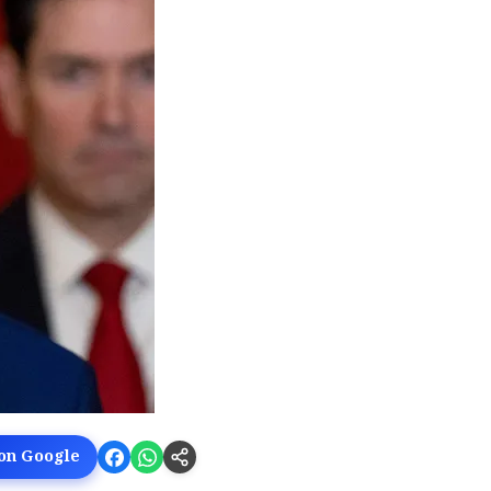
 on Google