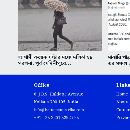
আগামী কয়েক ঘণ্টার মধ্যে দক্ষিণ ২৪
মাঝারি পাল্
পরগনা, পূর্ব মেদিনীপুরে...
এর সফল উ
Office
Links
6, J.B.S. Haldane Avenue,
Home
Kolkata 700 105, India.
About
Contac
info@bartamanpatrika.com
+91 - 33 2251 3292 / 93
Privac