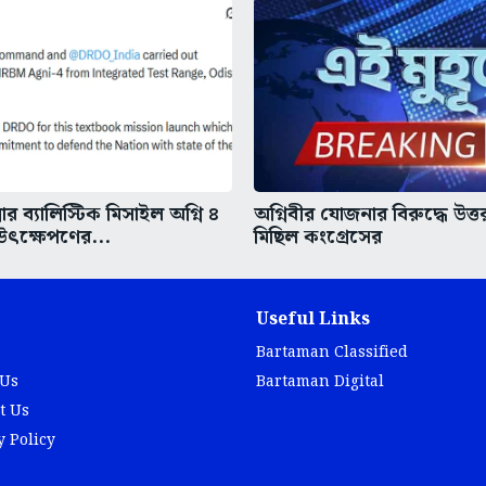
লার ব্যালিস্টিক মিসাইল অগ্নি ৪
অগ্নিবীর যোজনার বিরুদ্ধে উত্ত
ৎক্ষেপণের...
মিছিল কংগ্রেসের
Useful Links
Bartaman Classified
 Us
Bartaman Digital
t Us
y Policy