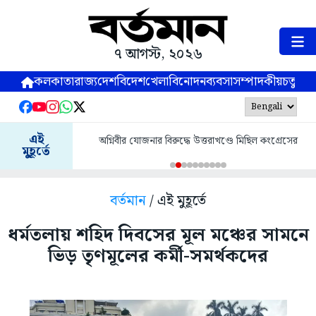
৭ আগস্ট, ২০২৬
কলকাতা
রাজ্য
দেশ
বিদেশ
খেলা
বিনোদন
ব্যবসা
সম্পাদকীয়
চতুষ্পর্ণ
এই
অগ্নিবীর যোজনার বিরুদ্ধে উত্তরাখণ্ডে মিছিল কংগ্রেসের
মুহূর্তে
বর্তমান
/ এই মুহূর্তে
ধর্মতলায় শহিদ দিবসের মূল মঞ্চের সামনে
ভিড় তৃণমূলের কর্মী-সমর্থকদের