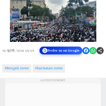
২১ জুলাই, ২০২৫ ০৮:০৭
Prefer us on Google
#Bengali news
#bartaman news
ADVERTISEMENT