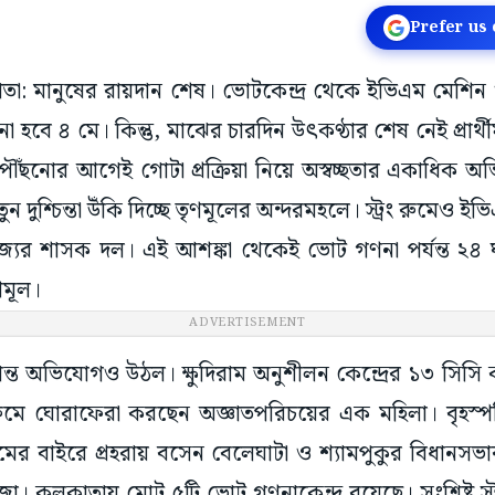
Prefer us
কাতা: মানুষের রায়দান শেষ। ভোটকেন্দ্র থেকে ইভিএম মেশিন
না হবে ৪ মে। কিন্তু, মাঝের চারদিন উৎকণ্ঠার শেষ নেই প্রার্থ
ন্ত পৌঁছনোর আগেই গোটা প্রক্রিয়া নিয়ে অস্বচ্ছতার একাধি
ুন দুশ্চিন্তা উঁকি দিচ্ছে তৃণমূলের অন্দরমহলে। স্ট্রং রুমেও 
যের শাসক দল। এই আশঙ্কা থেকেই ভোট গণনা পর্যন্ত ২৪ ঘণ্ট
ণমূল।
ADVERTISEMENT
রান্ত অভিযোগও উঠল। ক্ষুদিরাম অনুশীলন কেন্দ্রের ১৩ সিসি ক
রং রুমে ঘোরাফেরা করছেন অজ্ঞাতপরিচয়ের এক মহিলা। বৃহস্
মের বাইরে প্রহরায় বসেন বেলেঘাটা ও শ্যামপুকুর বিধানসভার ত
। কলকাতায় মোট ৫টি ভোট গণনাকেন্দ্র রয়েছে। সংশ্লিষ্ট স্ট্