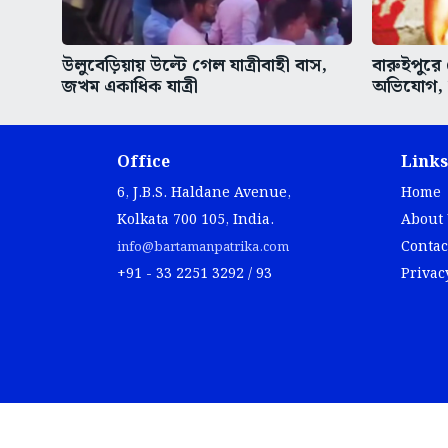
উলুবেড়িয়ায় উল্টে গেল যাত্রীবাহী বাস,
বারুইপুরে
জখম একাধিক যাত্রী
অভিযোগ,
Office
Links
6, J.B.S. Haldane Avenue,
Home
Kolkata 700 105, India.
About
Contac
info@bartamanpatrika.com
+91 - 33 2251 3292 / 93
Privac