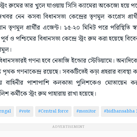
র স্ট্রং রুমের তার খুলে যাওয়ায় সিসি ক্যামেরা অকেজো হয়ে 
খবর নেন কসবা বিধানসভা কেন্দ্রের তৃণমূল কংগ্রেস প্রার
যান তৃণমূল প্রার্থীর এজেন্ট। ১৫-২০ মিনিট পরে পরিস্থিতি স
র্ব ও পশ্চিমের বিধানসভা কেন্দ্রে স্ট্রং রুম করা হয়েছে ব
ৃণমূল।
িধানসভারই গণনা হবে নেতাজি ইন্ডোর স্টেডিয়ামে। অন্যদিক
য পৃথক গণনাকেন্দ্র রয়েছে। সবকটিতেই কড়া প্রহরার ব্যবস্থা
্রীয় বাহিনীর পাশাপাশি কলকাতা পুলিশকেও মোতায়েন ক
িশ কর্মীকে স্ট্রং রুম পাহারায় রাখা হয়েছে।
engal
#vote
#Central force
#monitor
#bidhansabha 
ADVERTISEMENT