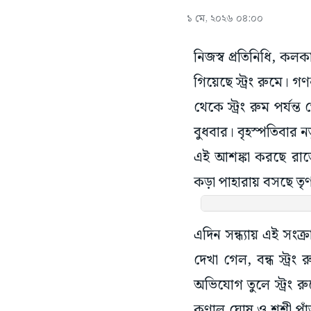
১ মে, ২০২৬ ০৪:০০
নিজস্ব প্রতিনিধি, কল
গিয়েছে স্ট্রং রুমে। গণ
থেকে স্ট্রং রুম পর্য
বুধবার। বৃহস্পতিবার নত
এই আশঙ্কা করছে রাজ্
কড়া পাহারায় বসছে তৃ
এদিন সন্ধ্যায় এই সংক্
দেখা গেল, বন্ধ স্ট্
অভিযোগ তুলে স্ট্রং রু
কুণাল ঘোষ ও শশী পাঁজা