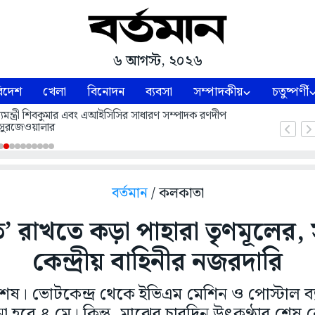
৬ আগস্ট, ২০২৬
িদেশ
খেলা
বিনোদন
ব্যবসা
সম্পাদকীয়
চতুষ্পর্ণী
 মুখ্যমন্ত্রী শিবকুমার এবং এআইসিসির সাধারণ সম্পাদক রণদীপ
সুরজেওয়ালার
বর্তমান
/ কলকাতা
’ রাখতে কড়া পাহারা তৃণমূলের, সব
কেন্দ্রীয় বাহিনীর নজরদারি
শেষ। ভোটকেন্দ্র থেকে ইভিএম মেশিন ও পোস্টাল ব
ণনা হবে ৪ মে। কিন্তু, মাঝের চারদিন উৎকণ্ঠার শেষ নে