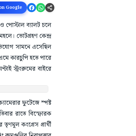
 on Google
 ও পোস্টাল ব্যালট চলে
ীমহলে। ভোটগ্রহণ কেন্দ্র
ক অভিযোগ সামনে এসেছিল
ইভিএমে কারচুপি হতে পারে
াই স্ট্রংরুমের বাইরে
্যামেরার ফুটেজে স্পষ্ট
পতিবার রাতে বিস্ফোরক
ৃণমূল কংগ্রেস প্রার্থী
রং রুমগুলির নিরাপত্তার