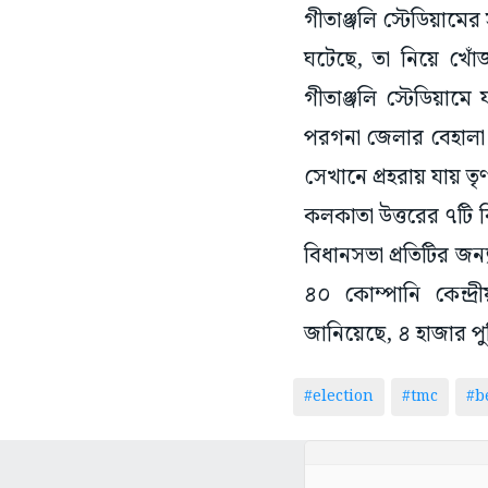
গীতাঞ্জলি স্টেডিয়ামে
ঘটেছে, তা নিয়ে খোঁজ
গীতাঞ্জলি স্টেডিয়ামে 
পরগনা জেলার বেহালা পূ
সেখানে প্রহরায় যায় ত
কলকাতা উত্তরের ৭টি ব
বিধানসভা প্রতিটির জন্
৪০ কোম্পানি কেন্দ
জানিয়েছে, ৪ হাজার পুল
#election
#tmc
#b