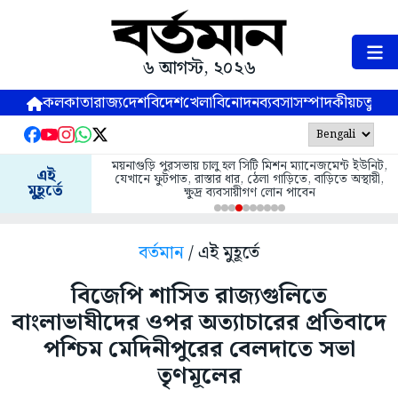
৬ আগস্ট, ২০২৬
কলকাতা
রাজ্য
দেশ
বিদেশ
খেলা
বিনোদন
ব্যবসা
সম্পাদকীয়
চতুষ্পর্ণ
ময়নাগুড়ি পুরসভায় চালু হল সিটি মিশন ম্যানেজমেন্ট ইউনিট,
এই
যেখানে ফুটপাত, রাস্তার ধার, ঠেলা গাড়িতে, বাড়িতে অস্থায়ী,
মুহূর্তে
ক্ষুদ্র ব্যবসায়ীগণ লোন পাবেন
বর্তমান
/ এই মুহূর্তে
বিজেপি শাসিত রাজ্যগুলিতে
বাংলাভাষীদের ওপর অত্যাচারের প্রতিবাদে
পশ্চিম মেদিনীপুরের বেলদাতে সভা
তৃণমূলের