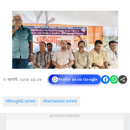
৩ আগস্ট, ২০২৫ ১৯:০৮
Prefer us on Google
#Bengali news
#bartaman news
ADVERTISEMENT