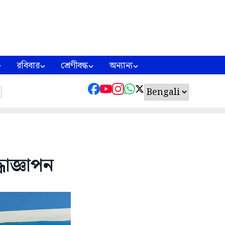
রবিবার
শ্রেণীবদ্ধ
অন্যান্য
ধাজ্ঞাপন