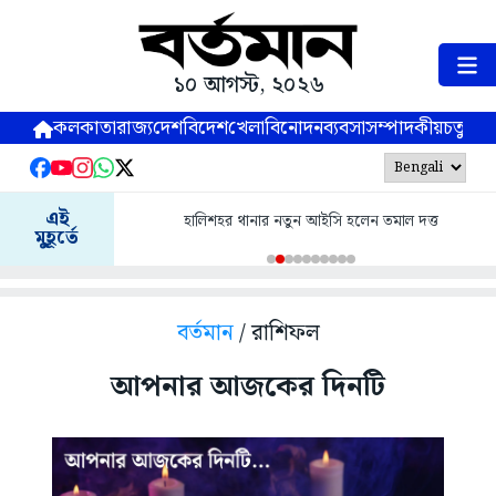
১০ আগস্ট, ২০২৬
কলকাতা
রাজ্য
দেশ
বিদেশ
খেলা
বিনোদন
ব্যবসা
সম্পাদকীয়
চতুষ্পর্ণ
এই
হালিশহর থানার নতুন আইসি হলেন তমাল দত্ত
মুহূর্তে
বর্তমান
/ রাশিফল
আপনার আজকের দিনটি