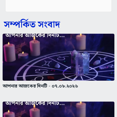
সম্পর্কিত সংবাদ
আপনার আজকের দিনটি - ০৭.০৮.২০২৬