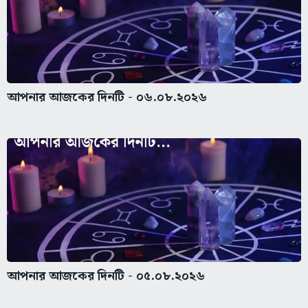
আপনার আজকের দিনটি - ০৬.০৮.২০২৬
আপনার আজকের দিনটি - ০৫.০৮.২০২৬