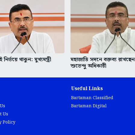
নির্ভয়ে থাকুন: মুখ্যমন্ত্রী
মহাজাতি সদনে বক্তব্য রাখছেন মুখ
শুভেন্দু অধিকারী
Useful Links
Bartaman Classified
 Us
Bartaman Digital
t Us
y Policy