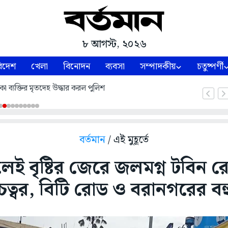
৮ আগস্ট, ২০২৬
িদেশ
খেলা
বিনোদন
ব্যবসা
সম্পাদকীয়
চতুষ্পর্ণী
কা ব্যক্তির মৃতদেহ উদ্ধার করল পুলিশ
বর্তমান
/ এই মুহূর্তে
েই বৃষ্টির জেরে জলমগ্ন টবিন 
চত্বর, বিটি রোড ও বরানগরের ব