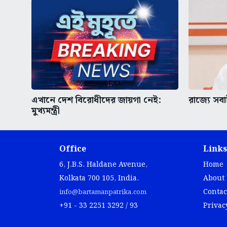
এখানে দেশ বিরোধীদের জায়গা নেই:
রাজ্যে সবাই 
মুখ্যমন্ত্রী
Office
Links
6, J.B.S. Haldane Avenue,
Home
Kolkata 700 105, India.
About
Contac
info@bartamanpatrika.com
+91 - 33 2251 3292 / 93
Privac