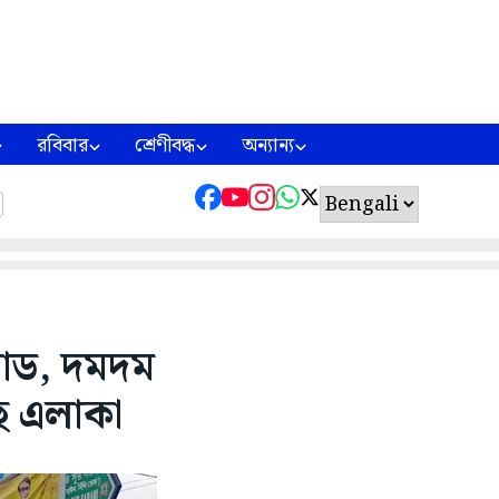
রবিবার
শ্রেণীবদ্ধ
অন্যান্য
রোড, দমদম
হু এলাকা