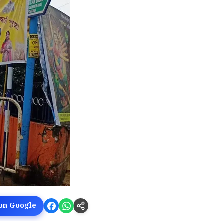
 on Google