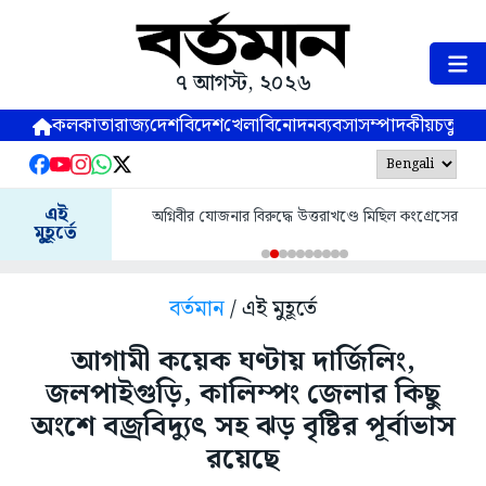
৭ আগস্ট, ২০২৬
কলকাতা
রাজ্য
দেশ
বিদেশ
খেলা
বিনোদন
ব্যবসা
সম্পাদকীয়
চতুষ্পর্ণ
এই
অগ্নিবীর যোজনার বিরুদ্ধে উত্তরাখণ্ডে মিছিল কংগ্রেসের
মুহূর্তে
বর্তমান
/ এই মুহূর্তে
আগামী কয়েক ঘণ্টায় দার্জিলিং,
জলপাইগুড়ি, কালিম্পং জেলার কিছু
অংশে বজ্রবিদ্যুৎ সহ ঝড় বৃষ্টির পূর্বাভাস
রয়েছে