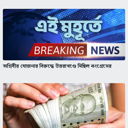
অগ্নিবীর যোজনার বিরুদ্ধে উত্তরাখণ্ডে মিছিল কংগ্রেসের